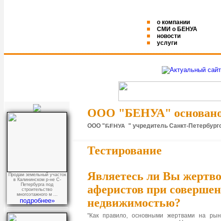
о компании
СМИ о БЕНУА
новости
услуги
ООО "БЕНУА" основано в
ООО "
" учредитель Санкт-Петербур
Тестирование
Являетесь ли Вы жертв
Продам земельный участок
в Калининском р-не С-
Петербурга под
аферистов при совершен
строительство
многоэтажного м ...
недвижимостью?
подробнее»
"Как правило, основными жертвами на рын