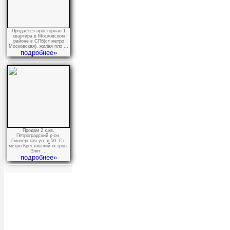
Продается просторная 1
квартира в Московском
районе в СПб(ст метро
Московская), жилая пло ...
подробнее»
Продам 2 к.кв.
Петроградский р-он,
Пионерская ул. д.50. Ст.
метро Крестовский остров.
Элит ...
подробнее»