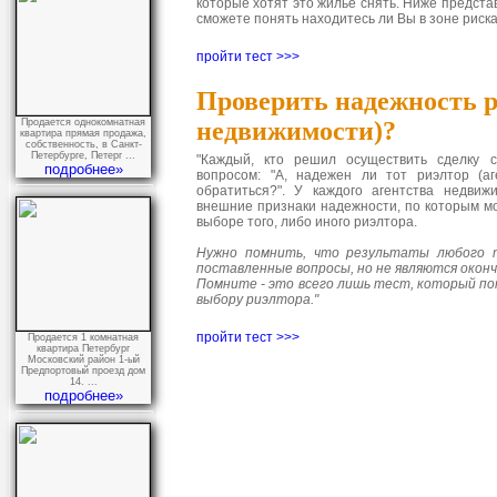
которые хотят это жилье снять. Ниже предста
сможете понять находитесь ли Вы в зоне риска
пройти тест >>>
Проверить надежность р
Продается однокомнатная
недвижимости)?
квартира прямая продажа,
собственность, в Санкт-
Петербурге, Петерг ...
"Каждый, кто решил осуществить сделку 
подробнее»
вопросом: "А, надежен ли тот риэлтор (аг
обратиться?". У каждого агентства недвиж
внешние признаки надежности, по которым мо
выборе того, либо иного риэлтора.
Нужно помнить, что результаты любого
поставленные вопросы, но не являются окон
Помните - это всего лишь тест, который п
выбору риэлтора."
пройти тест >>>
Продается 1 комнатная
квартира Петербург
Московский район 1-ый
Предпортовый проезд дом
14. ...
подробнее»