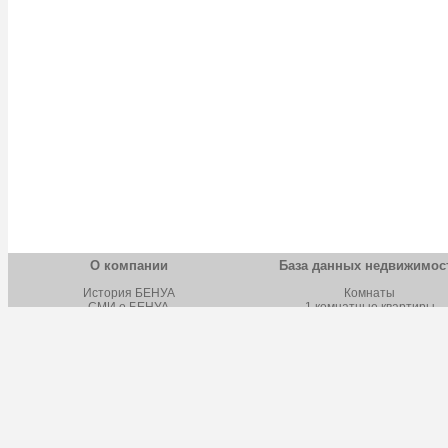
О компании
База данных недвижимос
История БЕНУА
Комнаты
СМИ о БЕНУА
1 комнатные квартиры
Новости БЕНУА
2 комнатные квартиры
Вакансии БЕНУА
3 комнатные квартиры
Лицензии и сертификаты
4 комнатные квартиры
Обучение
Многокомнатные квартиры
Школа бизнеса
Строящаяся недвижимост
Наш адрес
Дома, дачи, коттеджи
Земельные участки
Коммерческая недвижимост
Фотокаталог