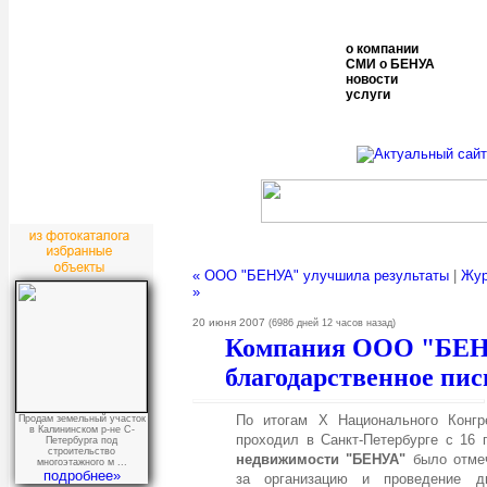
о компании
СМИ о БЕНУА
новости
услуги
« ООО "БЕНУА" улучшила результаты
|
Жур
»
20 июня 2007
(6986 дней 12 часов назад)
Компания ООО "БЕН
благодарственное пи
По итогам X Национального Конгр
Продам земельный участок
в Калининском р-не С-
проходил в Санкт-Петербурге с 16 
Петербурга под
строительство
недвижимости "БЕНУА"
было отме
многоэтажного м ...
подробнее»
за организацию и проведение д