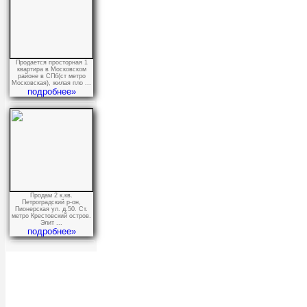
Продается просторная 1
квартира в Московском
районе в СПб(ст метро
Московская), жилая пло ...
подробнее»
Продам 2 к.кв.
Петроградский р-он,
Пионерская ул. д.50. Ст.
метро Крестовский остров.
Элит ...
подробнее»