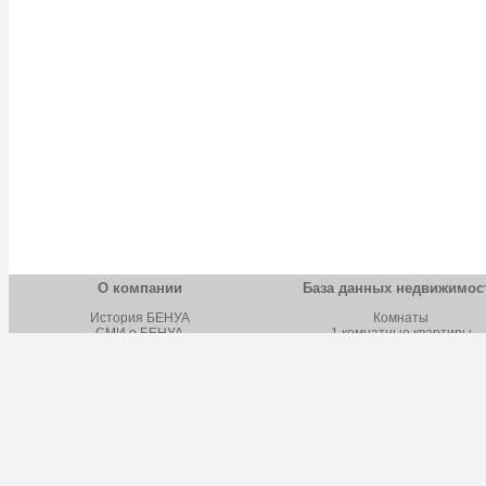
О компании
База данных недвижимос
История БЕНУА
Комнаты
СМИ о БЕНУА
1 комнатные квартиры
Новости БЕНУА
2 комнатные квартиры
Вакансии БЕНУА
3 комнатные квартиры
Лицензии и сертификаты
4 комнатные квартиры
Обучение
Многокомнатные квартиры
Школа бизнеса
Строящаяся недвижимост
Наш адрес
Дома, дачи, коттеджи
Земельные участки
Коммерческая недвижимост
Фотокаталог