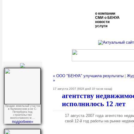
о компании
СМИ о БЕНУА
новости
услуги
« ООО "БЕНУА" улучшила результаты
|
Жур
»
17 августа 2007
(6928 дней 18 часов назад)
агентству недвижим
исполнилось 12 лет
Продам земельный участок
в Калининском р-не С-
Петербурга под
17 августа 2007 года агентство не
строительство
многоэтажного м ...
свой 12-й год работы на рынке недв
подробнее»