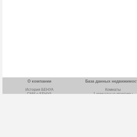
О компании
База данных недвижимос
История БЕНУА
Комнаты
СМИ о БЕНУА
1 комнатные квартиры
Новости БЕНУА
2 комнатные квартиры
Вакансии БЕНУА
3 комнатные квартиры
Лицензии и сертификаты
4 комнатные квартиры
Обучение
Многокомнатные квартиры
Школа бизнеса
Строящаяся недвижимост
Наш адрес
Дома, дачи, коттеджи
Земельные участки
Коммерческая недвижимост
Фотокаталог