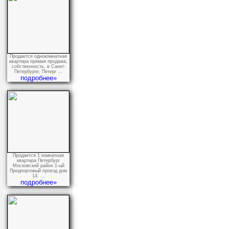
Продается однокомнатная
квартира прямая продажа,
собственность, в Санкт-
Петербурге, Петерг ...
подробнее»
Продается 1 комнатная
квартира Петербург
Московский район 1-ый
Предпортовый проезд дом
14. ...
подробнее»