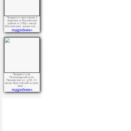
Продается просторная 1
квартира в Московском
районе в СПб(ст метро
Московская), жилая пло ...
подробнее»
Продам 2 к.кв.
Петроградский р-он,
Пионерская ул. д.50. Ст.
метро Крестовский остров.
Элит ...
подробнее»