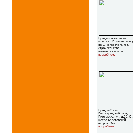
Продам земельный
участок в Калининском 
не С-Петербурга под
строительство
многоэтажного м ...
подробнее...
Продам 2 к.кв.
Петроградский р-он,
Пионерская ул. д.50. Ст
метро Крестовский
остров. Элит ...
подробнее...