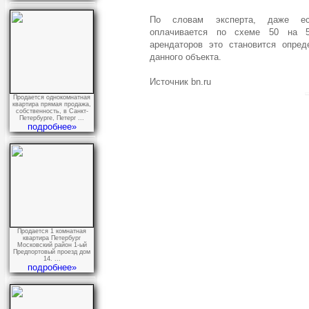
По словам эксперта, даже есл
оплачивается по схеме 50 на 5
арендаторов это становится опр
данного объекта.
Источник bn.ru
Продается однокомнатная
квартира прямая продажа,
собственность, в Санкт-
Петербурге, Петерг ...
подробнее»
Продается 1 комнатная
квартира Петербург
Московский район 1-ый
Предпортовый проезд дом
14. ...
подробнее»