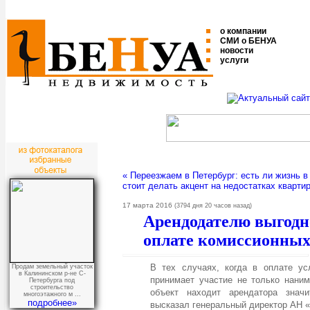
о компании
СМИ о БЕНУА
новости
услуги
« Переезжаем в Петербург: есть ли жизнь в
стоит делать акцент на недостатках кварти
17 марта 2016
(3794 дня 20 часов назад)
Арендодателю выгодн
оплате комиссионных
В тех случаях, когда в оплате ус
Продам земельный участок
в Калининском р-не С-
принимает участие не только наним
Петербурга под
строительство
объект находит арендатора знач
многоэтажного м ...
подробнее»
высказал генеральный директор АН 