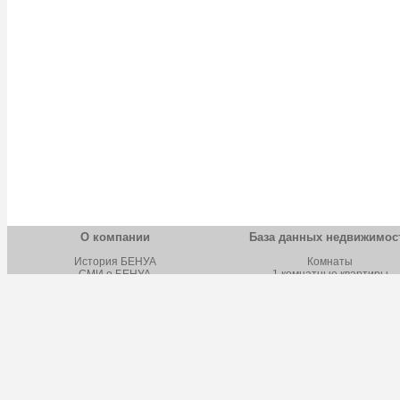
О компании
База данных недвижимос
История БЕНУА
Комнаты
СМИ о БЕНУА
1 комнатные квартиры
Новости БЕНУА
2 комнатные квартиры
Вакансии БЕНУА
3 комнатные квартиры
Лицензии и сертификаты
4 комнатные квартиры
Обучение
Многокомнатные квартиры
Школа бизнеса
Строящаяся недвижимост
Наш адрес
Дома, дачи, коттеджи
Земельные участки
Коммерческая недвижимост
Фотокаталог