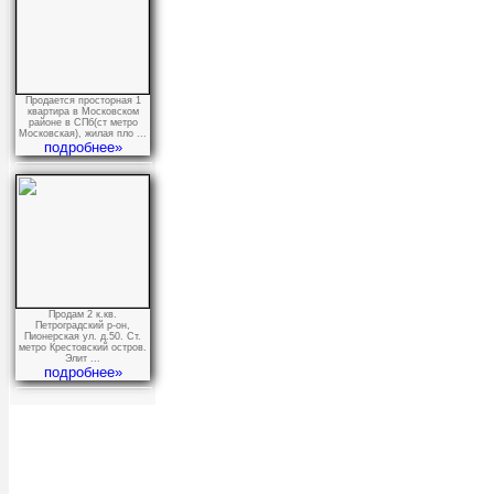
Продается просторная 1
квартира в Московском
районе в СПб(ст метро
Московская), жилая пло ...
подробнее»
Продам 2 к.кв.
Петроградский р-он,
Пионерская ул. д.50. Ст.
метро Крестовский остров.
Элит ...
подробнее»