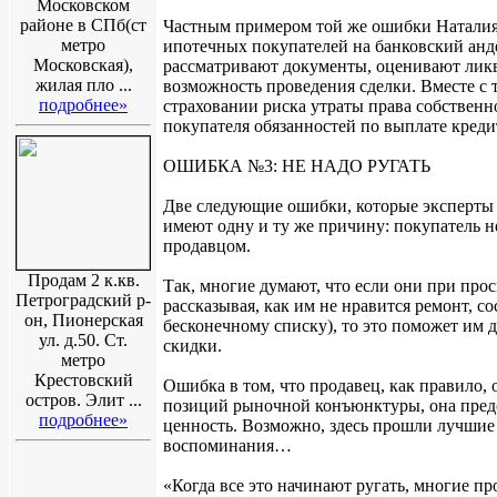
Московском
районе в СПб(ст
Частным примером той же ошибки Наталия
метро
ипотечных покупателей на банковский анде
Московская),
рассматривают документы, оценивают лик
жилая пло ...
возможность проведения сделки. Вместе с 
подробнее»
страховании риска утраты права собственно
покупателя обязанностей по выплате кредит
ОШИБКА №3: НЕ НАДО РУГАТЬ
Две следующие ошибки, которые эксперты
имеют одну и ту же причину: покупатель н
продавцом.
Продам 2 к.кв.
Так, многие думают, что если они при прос
Петроградский р-
рассказывая, как им не нравится ремонт, со
он, Пионерская
бесконечному списку), то это поможет им 
ул. д.50. Ст.
скидки.
метро
Крестовский
Ошибка в том, что продавец, как правило, 
остров. Элит ...
позиций рыночной конъюнктуры, она предс
подробнее»
ценность. Возможно, здесь прошли лучшие 
воспоминания…
«Когда все это начинают ругать, многие 