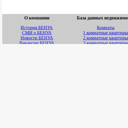
О компании
База данных недвижимо
История БЕНУА
Комнаты
СМИ о БЕНУА
1 комнатные квартиры
Новости БЕНУА
2 комнатные квартиры
Вакансии БЕНУА
3 комнатные квартиры
Лицензии и сертификаты
4 комнатные квартиры
Обучение
Многокомнатные кварт
Школа бизнеса
Строящаяся недвижимос
Наш адрес
Дома, дачи, коттеджи
Земельные участки
Коммерческая недвижимо
Фотокаталог