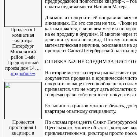
предпродажной подготовке квартир», – го
палаты недвижимости Наталия Магера.
Для многих покупателей понравившаяся кв
ликвидных. Но это совсем не так. «Люди н
как им кажется, в хорошем месте и по хоро
Продается 1
на ее продажу в будущем. И многие через г
комнатная
деле они купили неликвид. Потому что лик
квартира
математическая величина, основанная на д
Петербург
президент Санкт-Петербургской палаты н
Московский
район 1-ый
ОШИБКА №2: НЕ СЛЕДИМ ЗА ЧИСТОТ
Предпортовый
проезд дом 14. ...
На второе место эксперты рынка ставят п
подробнее»
документов продавца и юридической чистот
покупателю чаще всего вообще не по силам
признаются, что не могут дать абсолютных г
то время право собственности покупателя 
Большинства рисков можно избежать, дове
квартиры опытному специалисту.
Продается
По словам президента Санкт-Петербургск
просторная 1
Щегельского, многие объекты, которые ряд
квартира в
привлекательными, риэлторы просто посове