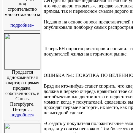
Сегодня на рынке недвижимости России у
под
что «все двери открыты», нередко заставля
строительство
прямом, так и переносном смысле дорого и
многоэтажного м
...
Недавно на основе опроса представителей
подробнее»
опубликовали подборку самых распростра
Теперь БН опросил риэлторов и составил 
покупателей жилья на вторичном рынке.
Продается
ОШИБКА №1: ПОКУПКА ПО ВЕЛЕНИЮ
однокомнатная
квартира прямая
Вряд ли кто-нибудь станет спорить, что кв
продажа,
должна в первую очередь нравиться тебе с
собственность, в
вот объективные достоинства и недостатки 
Санкт-
момент, когда у покупателей, сделавших в
Петербурге,
проходят первые восторги, их место, как п
Петерг ...
невыгодной сделке.
подробнее»
«Создать у покупателя положительные эмо
продавцу совсем несложно. Тем более что 