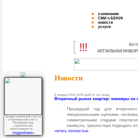
о компании
СМИ о БЕНУА
новости
услуги
Новости
6 января 2015
(4230 дней 21 час назад)
Вторичный рынок квартир: маневры на 
Прошедший год для вторичног
эмоциональными оценками, несбывш
Продам земельный участок
симметричными спадами покупател
в Калининском р-не С-
Петербурга под
каникулы, пришла пора подводить ито
строительство
многоэтажного м ...
читать полностью
подробнее»