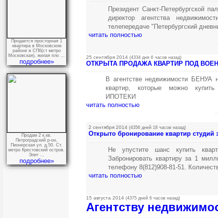
Президент Санкт-Петербургской па
директор агентства недвижимос
телепередаче "Петербургский дневн
читать полностью
Продается просторная 1
квартира в Московском
районе в СПб(ст метро
Московская), жилая пло ...
25 сентября 2014
(4334 дня 6 часов назад)
подробнее»
ОТКРЫТА ПРОДАЖА КВАРТИР ПОД ВОЕ
В агентстве недвижимости БЕНУА н
квартир, которые можно купит
ИПОТЕКИ
читать полностью
2 сентября 2014
(4356 дней 18 часов назад)
Открыто бронирование квартир студий з
Продам 2 к.кв.
Петроградский р-он,
Пионерская ул. д.50. Ст.
Не упустите шанс купить квар
метро Крестовский остров.
Элит ...
Забронировать квартиру за 1 милл
подробнее»
телефону 8(812)908-81-51. Количес
читать полностью
15 августа 2014
(4375 дней 6 часов назад)
Агентству недвижимос