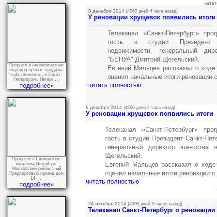
кате
8 декабря 2014
(4260 дней 4 часа назад)
У реновации хрущевок появились итоги
Телеканал «Санкт-Петербург» прог
гость в студии Президент С
недвижимости, генеральный дир
"БЕНУА" Дмитрий Щегельский.
Продается однокомнатная
Евгений Мальцев рассказал о ходе
квартира прямая продажа,
собственность, в Санкт-
оценил начальные итоги реновации с
Петербурге, Петерг ...
читать полностью
подробнее»
8 декабря 2014
(4260 дней 4 часа назад)
У реновации хрущевок появились итоги
Телеканал «Санкт-Петербург» прог
гость в студии Президент Санкт-Пет
генеральный директор агентства
Щегельский.
Продается 1 комнатная
Евгений Мальцев рассказал о ходе
квартира Петербург
Московский район 1-ый
оценил начальные итоги реновации с 
Предпортовый проезд дом
14. ...
читать полностью
подробнее»
24 октября 2014
(4305 дней 5 часов назад)
Телеканал Санкт-Петербург о реновации