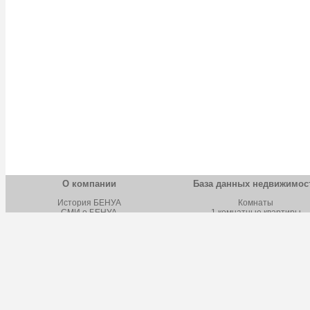
О компании
База данных недвижимос
История БЕНУА
Комнаты
СМИ о БЕНУА
1 комнатные квартиры
Новости БЕНУА
2 комнатные квартиры
Вакансии БЕНУА
3 комнатные квартиры
Лицензии и сертификаты
4 комнатные квартиры
Обучение
Многокомнатные квартиры
Школа бизнеса
Строящаяся недвижимост
Наш адрес
Дома, дачи, коттеджи
Земельные участки
Коммерческая недвижимост
Фотокаталог